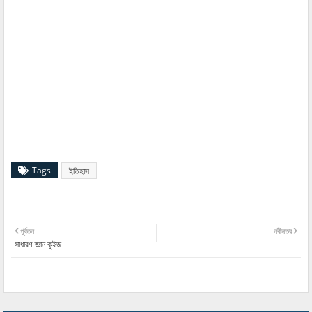
Tags
ইতিহাস
পূর্বতন
নবীনতর
সাধারণ জ্ঞান কুইজ