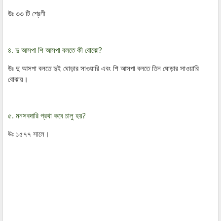
উঃ ৩৩ টি শ্রেণী
৪. দু আসপা শি আসপা বলতে কী বোঝো?
উঃ দু আসপা বলতে দুই ঘোড়ার সাওয়ারি এবং শি আসপা বলতে তিন ঘোড়ার সাওয়ারি
বোঝায়।
৫. মনসবদারি প্রথা কবে চালু হয়?
উঃ ১৫৭৭ সালে।