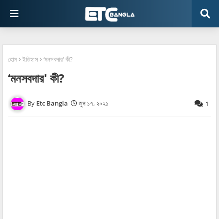
হোম
ইতিহাস
‘মনসবদার' কী?
‘মনসবদার' কী?
Etc Bangla
জুন ১৭, ২০২১
1