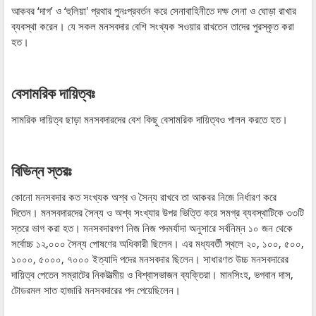
আকবর ‘দাগ’ ও ‘হুলিয়া' প্রথার পুনঃপ্রবর্তন করে সেনাবাহিনীতে দক্ষ সেনা ও ঘোড়া রাখার
ব্যবস্থা করেন। যে সকল মনসবদার বেশি সংখ্যক সওয়ার রাখতেন তাদের পুরস্কৃত করা
হত।
বেসামরিক দায়িত্বঃ
সামরিক দায়িত্ব ছাড়া মনসবদারদের বেশ কিছু বেসামরিক দায়িত্বও পালন করতে হত।
বিভিন্ন স্তরঃ
কোনো মনসবদার কত সংখ্যক অশ্ব ও সৈন্য রাখবে তা আকবর নিজে নির্ধারণ করে
দিতেন। মনসবদারদের সৈন্য ও অশ্ব সংখ্যার উপর ভিত্তি করে সমগ্র ব্যবস্থাটিকে ৩৩টি
স্তরে ভাগ করা হত। মনসবদারগণ নিজ নিজ পদমর্যাদা অনুসারে সর্বনিম্ন ১০ জন থেকে
সর্বোচ্চ ১২,০০০ সৈন্য পোষণের অধিকারী ছিলেন। এর মধ্যবর্তী স্থলে ২০, ১০০, ৫০০,
১০০০, ৫০০০, ৭০০০ ইত্যাদি পদের মনসবদার ছিলেন। সাধারণত উচ্চ মনসবদারের
দায়িত্ব পেতেন সম্রাটের নিকটাত্মীয় ও বিশ্বাসভাজন ব্যক্তিরা। মানসিংহ, ভগবান দাস,
টোডরমল সাত হাজারি মনসবদারের পদ পেয়েছিলেন।