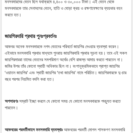
মনসবদারদের বেতন ছিল যথাক্রমে ৪,৪০০ ও ৩০,০০০ টাকা। এই বেতন থেকে
মনসবদারকে তার সেনাদলের বেতন, হাতি ও ঘোড়া ক্রয় ও রক্ষণাবেক্ষণের ব্যয়ভার বহন
করতে হত।
জায়গিরদারি প্রথার পুনঃপ্রবর্তনঃ
আকবর অনেক মনসবদারকে নগদ বেতনের পরিবর্তে জায়গির দেওয়ার ব্যবস্থা করেন।
এইভাবে মনসবদারি প্রথার মাধ্যমে পুনরায় জায়গিরদারি প্রথার সূচনা হয়। তবে এই সকল
জায়গিরদাররা তাদের বেতনের সমপরিমাণ অর্থের বেশি রাজস্ব আদায় করতে পারতেন না।
জমির উপর তাঁর কোনো স্থায়ী অধিকার ছিল না। বংশানুক্রমিকভাবে প্রাপ্ত জায়গির
‘ওয়াতন জায়গির’ এবং স্থায়ী জায়গির ‘তখা জায়গির’ নামে পরিচিত। জায়গিরদারকে দু-চার
বছর পরপর নিয়মিত বদলি করা হত।
অপসারণঃ
সম্রাট ইচ্ছা করলে যে কোনো সময় যে কোনো মনসবদারকে পদচ্যুত করতে
পারতেন।
আকবরের পরবর্তীকালে মনসবদারি ব্যবস্থাঃ
আকবরের পরবর্তী মোগল শাসকগণ মনসবদারি