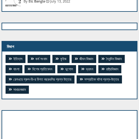
Etc Bangla
July 13, 2022
বিভাগ
ইতিহাস
কর্ম সংবাদ
কুইজ
জীবন বিজ্ঞান
দৈনন্দিন বিজ্ঞান
বাংলা
বিশেষ প্রতিবেদন
ভূগোল
ভ্রমন
রাষ্ট্রবিজ্ঞান
​রেলওয়ে গ্রুপ-ডি-র বিগত বছরগুলির প্রশ্ন উত্তর
সম্প্রতিক ঘটনা প্রশ্ন-উত্তর
সাধারনজ্ঞান